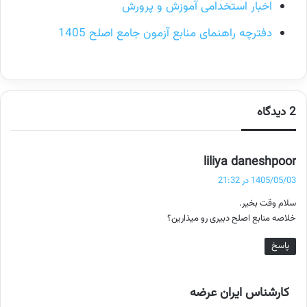
اخبار استخدامی آموزش و پرورش
دفترچه راهنمای منابع آزمون جامع اصلح 1405
2 دیدگاه
گ
liliya daneshpoor
ف
1405/05/03 در 21:32
ت
سلام وقت بخیر.
:
خلاصه منابع اصلح دبیری رو میذارین؟
پاسخ
گ
کارشناس ایران عرضه
ف