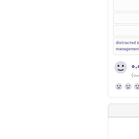
distracted i
managemen
۰.
ست)