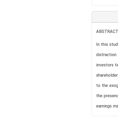
ABSTRAC
In this stu
distraction
investors t
shareholder
to the exog
the presenc
earnings m