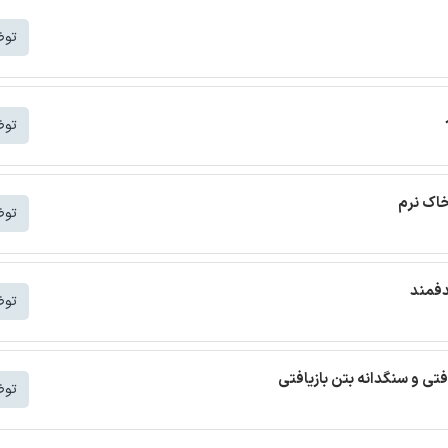
توض
توض
خاک نرم
توض
دفمند
توض
افتی و سنگدانه بتن بازیافتی
توض