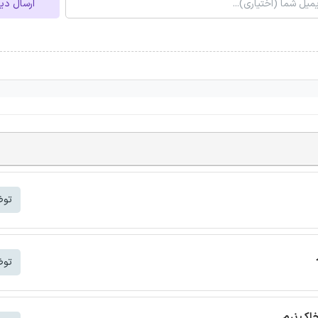
ارسال دی
توض
توض
خاک نرم