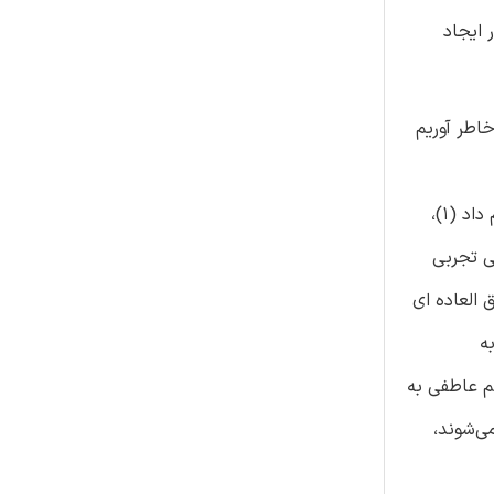
 ایجاد
کنم:«ما باید به خاطر آوریم
گذشته از فرود، مایلم در این بحث چارلز داروین را معرفی کنم، نه تنها چون یکی از اولین مطالعات گسترده را در مورد ابراز هیجان انجام داد (۱)،
ی تجربی
 العاده ای
ه
م عاطفی به
ی‌شوند،