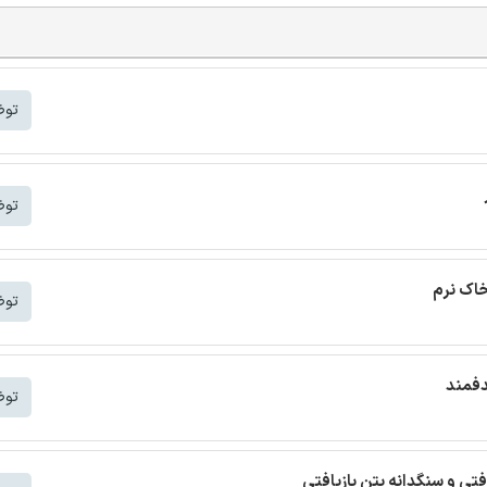
توض
توض
خاک نرم
توض
دفمند
توض
افتی و سنگدانه بتن بازیافتی