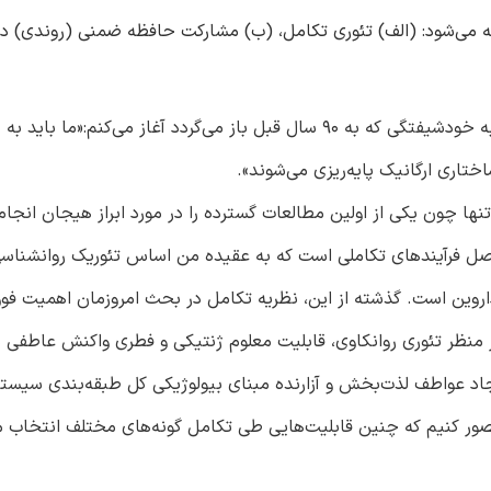
ه می‌شود: (الف) تئوری تکامل، (ب) مشارکت حافظه ضمنی (روندی) در
این بحث را با نقل نوشته‌ای از سیگموند فرود در مقاله‌اش راجع به خودشیفتگی که به ۹۰ سال قبل باز می‌گردد آغاز می‌
ختاری ارگانیک پایه‌ریزی می‌شوند».
اصل فرآیندهای تکاملی است که به عقیده من اساس تئوریک روانشناس
داروین است. گذشته از این، نظریه تکامل در بحث امروزمان اهمیت فوق
از منظر تئوری روانکاوی، قابلیت معلوم ژنتیکی و فطری واکنش عاطفی ب
د عواطف لذت‌بخش و آزارنده مبنای بیولوژیکی کل طبقه‌بندی سیست
تصور کنیم که چنین قابلیت‌هایی طی تکامل گونه‌های مختلف انتخاب م