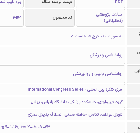
PDF
فرمت ترجمه مقاله
ورد تایپ شد
مقالات پژوهشی
کد محصول
9494
(تحقیقاتی)
به صورت عدد درج شده است ✓
ن
روانشناسی و پزشکی
این
روانشناسی بالینی و روانپزشکی
سری کنگره بین المللی - International Congress Series
گروه فیزیولوژی، دانشکده پزشکی، دانشگاه پاتراس، یونان
‌تئوری عواطف، تکامل، حافظه ضمنی، انعطاف پذیری مغزی
rg/10.1016/j.ics.2005.09.063