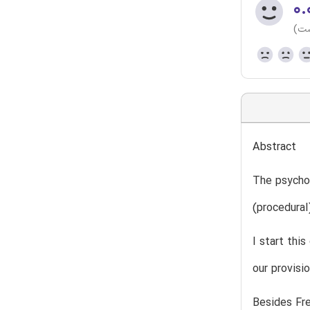
۰.
ست)
Abstract
The psychoa
(procedural
I start thi
our provisi
Besides Fre