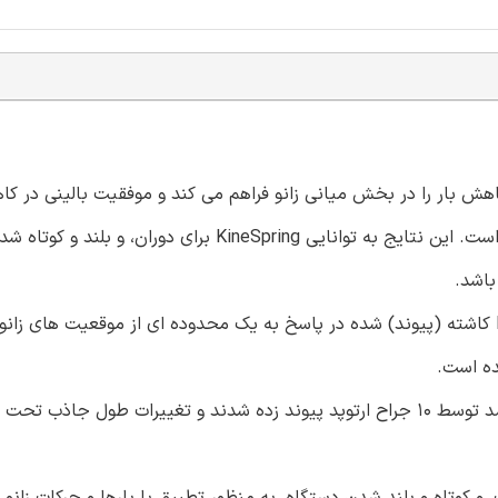
: نشان داده شده است که سیستم ایمپلنت KingSpring، کاهش بار را در بخش میانی زانو فراهم می کند و موفقیت بالین
افزایش عملکرد در بیمارانی با آرتروز بخش میانی زانو اثبات شده است. این نتایج به توانایی KineSpring ب
باشد.
هدف: مطالعه ی اخیر به منظور تعیین تغییرات طول KineSpring کاشته (پیوند) شده در پاسخ به یک محدوده ای از موقعیت های
ده است.
مواد و روش ها: اجزا سیستم KineSpring در ده نمونه ی پای جسد توسط 10 جراح ارتوپد پیوند زده شدند و تغییرات طول 
ار زانو سازگار است، و کوتاه و بلند شدن دستگاه، به منظور تطبیق با بارها و حرکات زا