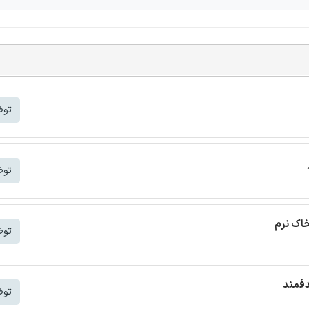
توض
توض
خاک نرم
توض
دفمند
توض