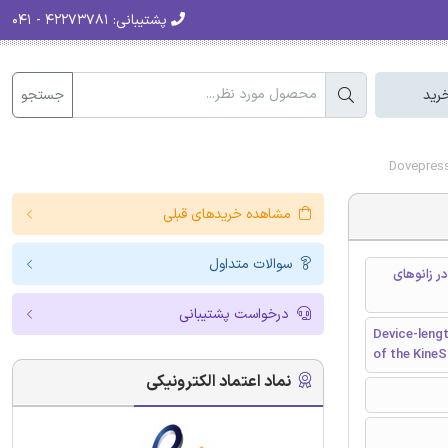
پشتیبانی:
۴۲۲۷۳۷۸۱ - ۰۴۱
جستجو
رید
مشاهده خریدهای قبلی
سوالات متداول
ات طول دستگاه و عملکرد ایمپلنت به دنبال پیوند جراحی KineSpring در زانوهای
درخواست پشتیبانی
Device-lengt
of the KineS
نماد اعتماد الکترونیکی