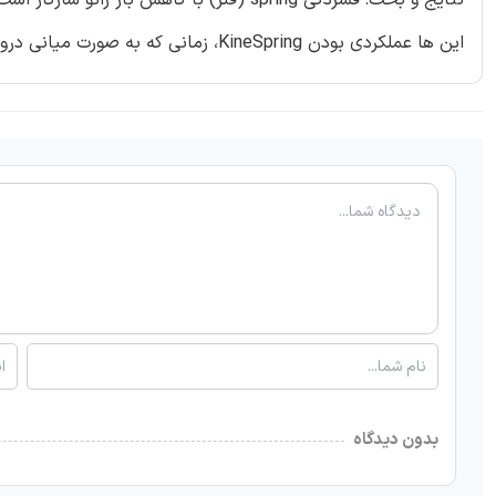
این ها عملکردی بودن KineSpring، زمانی که به صورت میانی درون زانو ایمپلنت می شوند را تایید می کنند.
بدون دیدگاه