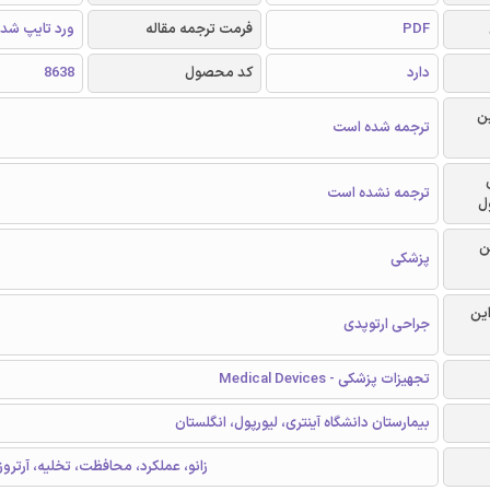
PDF
فرمت ترجمه مقاله
ورد تایپ شد
دارد
کد محصول
8638
ن
ترجمه شده است
ترجمه نشده است
ل
ن
پزشکی
این
جراحی ارتوپدی
تجهیزات پزشکی - Medical Devices
بیمارستان دانشگاه آینتری، لیورپول، انگلستان
KingSpring، زانو، عملکرد، محافظت، تخلیه، آرتروز