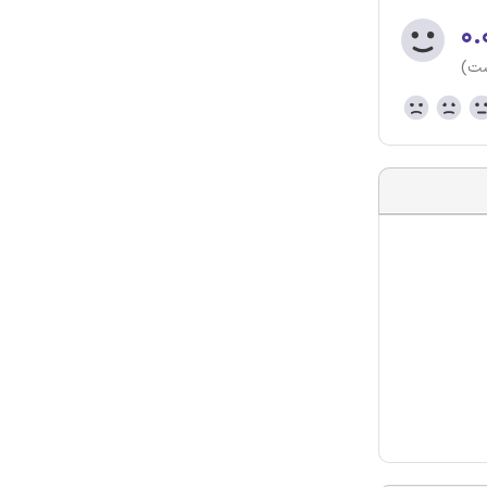
۰.
ست)