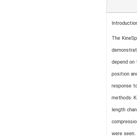
Introductio
The KineSp
demonstrate
depend on t
position an
response to
methods: K
length chan
compressio
were seen. 