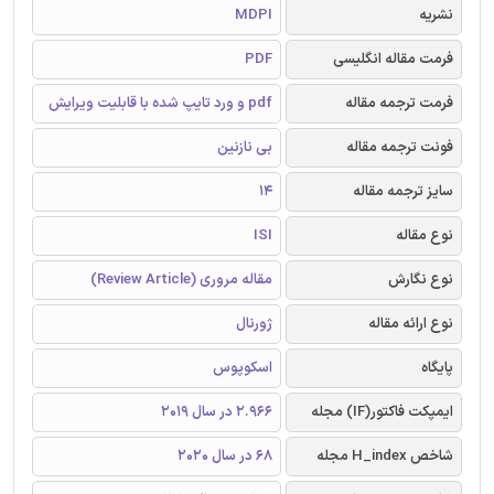
نشریه
MDPI
فرمت مقاله انگلیسی
PDF
فرمت ترجمه مقاله
pdf و ورد تایپ شده با قابلیت ویرایش
فونت ترجمه مقاله
بی نازنین
سایز ترجمه مقاله
14
نوع مقاله
ISI
نوع نگارش
مقاله مروری (Review Article)
نوع ارائه مقاله
ژورنال
پایگاه
اسکوپوس
ایمپکت فاکتور(IF) مجله
2.966 در سال 2019
شاخص H_index مجله
68 در سال 2020