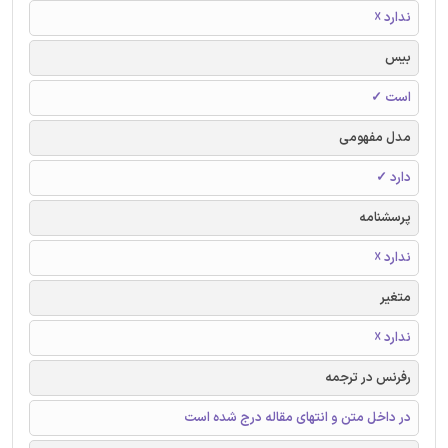
ندارد ☓
بیس
است ✓
مدل مفهومی
دارد ✓
پرسشنامه
ندارد ☓
متغیر
ندارد ☓
رفرنس در ترجمه
در داخل متن و انتهای مقاله درج شده است