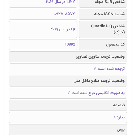
شاخص SJR مجله
1.122 در سال 2019
شناسه ISSN مجله
0925-8574
شاخص Q یا Quartile
Q1 در سال 2019
(چارک)
کد محصول
10892
وضعیت ترجمه عناوین تصاویر
ترجمه شده است ✓
وضعیت ترجمه منابع داخل متن
به صورت انگلیسی درج شده است ✓
ضمیمه
ندارد ☓
بیس