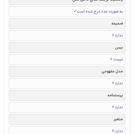
به صورت عدد درج شده است✓
ضمیمه
ندارد ☓
بیس
نیست ☓
مدل مفهومی
ندارد ☓
پرسشنامه
ندارد ☓
متغیر
ندارد ☓