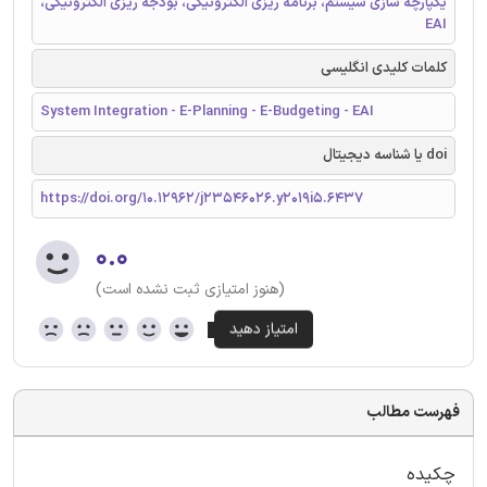
یکپارچه سازی سیستم، برنامه ریزی الکترونیکی، بودجه ریزی الکترونیکی،
EAI
کلمات کلیدی انگلیسی
System Integration - E-Planning - E-Budgeting - EAI
doi یا شناسه دیجیتال
https://doi.org/10.12962/j23546026.y2019i5.6437
۰.۰
(هنوز امتیازی ثبت نشده است)
فهرست مطالب
چکیده