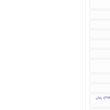
محرکه مستقیم، موتور الکتریکی، روش اجزا محدود (FEM)، آهنربای دائمی (PM)، زمان