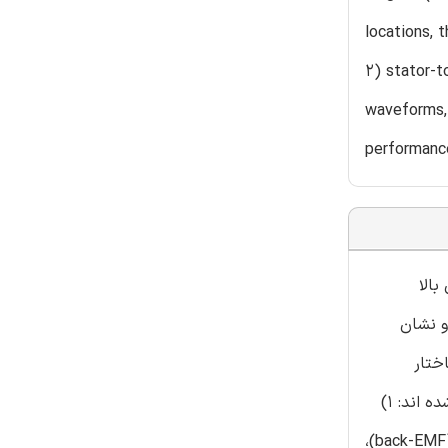
locations, 
2) stator-
waveforms, 
performanc
 بالا
م اصول کلی عملیات، و نشان
ه پی ریزی یک ساختار
مستحکم برای طراحی انواع ماشین هایVPM است. با توجه موقعیتهای PM، سه ماشین VPM طراحی شده جدید در این مقاله ارائه شده اند: 1)
ماشین ورنیه rotor-PM 2) ماشین stator-tooth-PM ، و3) ماشین ورنیه stator-yoke-PM . شکل موجهای نیروی برق ران برگشتی (back-EMF)،