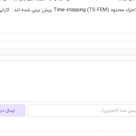
گشتاور استاتیک و توزیع میدان فاصله هوایی با استفاده از روش اجزاء محدود Time-stepping (TS-FEM
ارسال دی