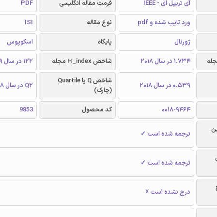
آی تریپل ای - IEEE
فرمت مقاله انگلیسی
PDF
ورد تایپ شده و pdf
نوع مقاله
ISI
ژورنال
پایگاه
اسکوپوس
1.734 در سال 2018
شاخص H_index مجله
122 در سال 2019
شاخص Q یا Quartile
0.539 در سال 2018
Q2 در سال 2018
(چارک)
0018-9464
کد محصول
9853
ن
ترجمه شده است ✓
ترجمه شده است ✓
درج نشده است ☓