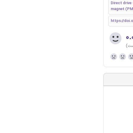
Direct drive
magnet (PM) 
https://doi.
۰.
ست)