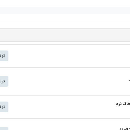
توض
توض
خاک نرم
توض
دفمند