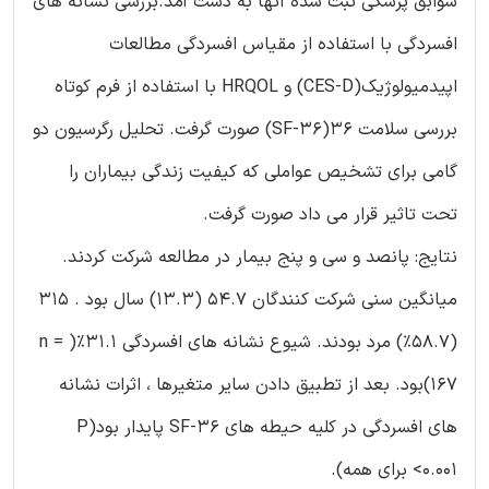
سوابق پزشکی ثبت شده آنها به دست آمد.بررسی نشانه های
افسردگی با استفاده از مقیاس افسردگی مطالعات
اپیدمیولوژیک(CES-D) و HRQOL با استفاده از فرم کوتاه
بررسی سلامت 36(SF-36) صورت گرفت. تحلیل رگرسیون دو
گامی برای تشخیص عواملی که کیفیت زندگی بیماران را
تحت تاثیر قرار می داد صورت گرفت.
نتایج: پانصد و سی و پنج بیمار در مطالعه شرکت کردند.
میانگین سنی شرکت کنندگان 54.7 (13.3) سال بود . 315
(58.7%) مرد بودند. شیوع نشانه های افسردگی 31.1%( n =
167)بود. بعد از تطبیق دادن سایر متغیرها ، اثرات نشانه
های افسردگی در کلیه حیطه های SF-36 پایدار بود(P
<0.001 برای همه).