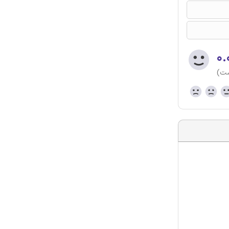
۰.
ست)