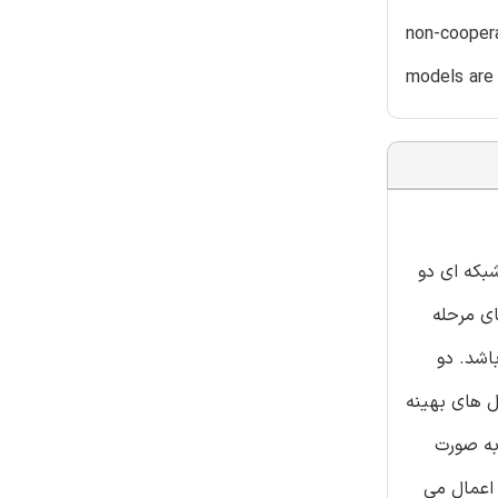
non-coopera
models are 
ی شبکه ای دو
ای مرحله
 مرحله دوم می باشند، ادامه کار مطالعه لیانگ و همکاران(2008)(1) می باشد. دو
ل های بهینه
به صورت
 اعمال می