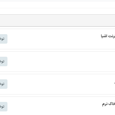
توض
توض
توض
خاک نرم
توض