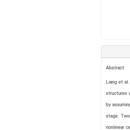
Abstract
Liang et a
structures 
by assuming
stage. Two 
nonlinear c