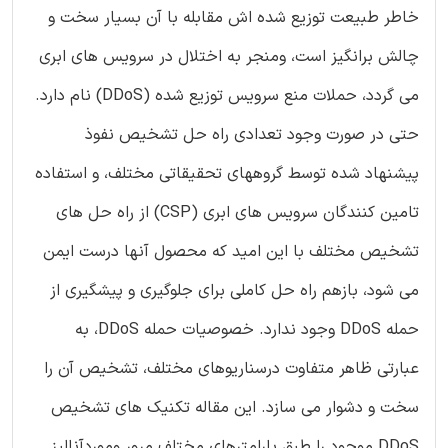
خاطر طبیعت توزیع شده اش مقابله با آن بسیار سخت و
چالش برانگیز است، ومنجر به اختلال در سرویس های ابری
می گردد، حملات منع سرویس توزیع شده (DDoS) نام دارد.
حتی در صورت وجود تعدادی راه حل تشخیص نفوذ
پیشنهاد شده توسط گروههای تحقیقاتی مختلف، و استفاده
تامین کنندگان سرویس های ابری (CSP) از راه حل های
تشخیص مختلف با این امید که محصول آنها درست ایمن
می شود، بازهم راه حل کاملی برای جلوگیری و پیشگیری از
حمله DDoS وجود ندارد. خصوصیات حمله DDoS، به
عبارتی ظاهر متفاوت درسناریوهای مختلف، تشخیص آن را
سخت و دشوار می سازد. این مقاله تکنیک های تشخیص
DDoS موجود را طبق پارامترهای مختلف مرور وموردآنالیز