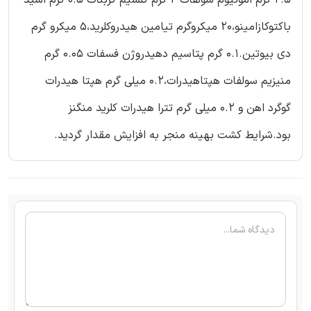
2.5 گرم امونیوم سولفات 2 گرم کلسیم کربنات 0.5 گرم اسید
باکتوکازامینو،20 میکروگرم تیامین هیدروکلرید،5 میکرو گرم
دی بیوتین.0.1 گرم پتاسیم دهیدروژن فسفات 0.05 گرم
منیزیم سولفات هپتاهیدرات،0.2 میلی گرم هپتا هیدرات
گوگرد اهن و 0.2 میلی گرم تترا هیدرات کلرید منگنز
بود.شرایط کشت بهینه منجر به افزایش مقدار گردید.