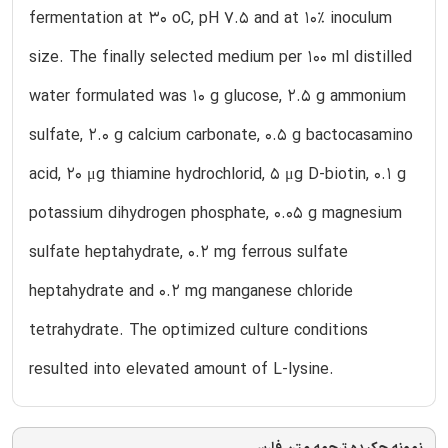
fermentation at 30 oC, pH 7.5 and at 10% inoculum
size. The finally selected medium per 100 ml distilled
water formulated was 10 g glucose, 2.5 g ammonium
sulfate, 2.0 g calcium carbonate, 0.5 g bactocasamino
acid, 20 μg thiamine hydrochlorid, 5 μg D-biotin, 0.1 g
potassium dihydrogen phosphate, 0.05 g magnesium
sulfate heptahydrate, 0.2 mg ferrous sulfate
heptahydrate and 0.2 mg manganese chloride
tetrahydrate. The optimized culture conditions
resulted into elevated amount of L-lysine.