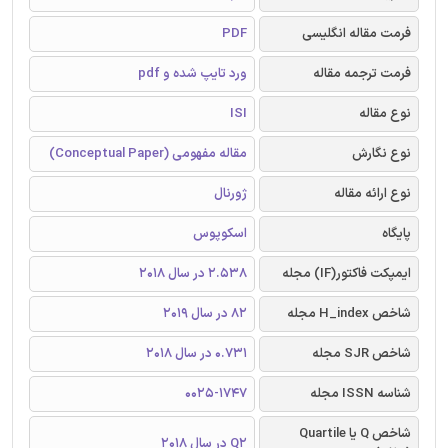
فرمت مقاله انگلیسی
PDF
فرمت ترجمه مقاله
ورد تایپ شده و pdf
نوع مقاله
ISI
نوع نگارش
مقاله مفهومی (Conceptual Paper)
نوع ارائه مقاله
ژورنال
پایگاه
اسکوپوس
ایمپکت فاکتور(IF) مجله
2.538 در سال 2018
شاخص H_index مجله
82 در سال 2019
شاخص SJR مجله
0.731 در سال 2018
شناسه ISSN مجله
0025-1747
شاخص Q یا Quartile
Q2 در سال 2018