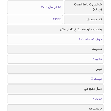
شاخص Q یا Quartile
Q1 در سال 2019
(چارک)
کد محصول
11130
وضعیت ترجمه منابع داخل متن
درج نشده است ☓
ضمیمه
ندارد ☓
بیس
نیست ☓
مدل مفهومی
ندارد ☓
پرسشنامه