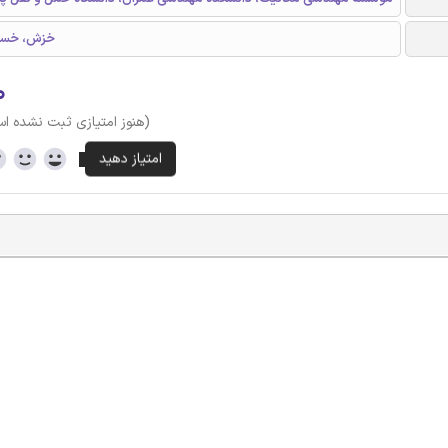
PI/SiO2، خزش، 
۰
(هنوز امتیازی ثبت نشده ا