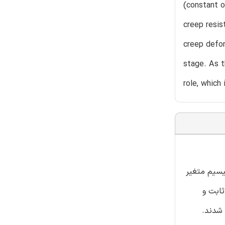
(constant o
creep resis
creep defor
stage. As t
role, which
ن مواد پرکننده اکسید سیلیسیم متغیر
ثابت و
 شدند.