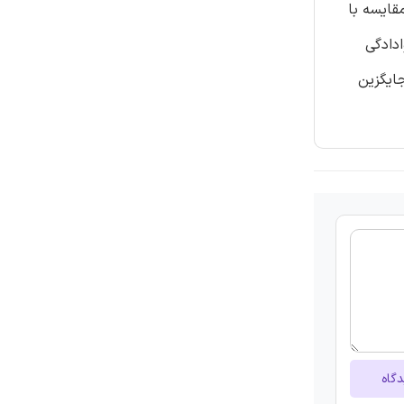
قایسه با
دادگی
ش جایگزین
دگاه