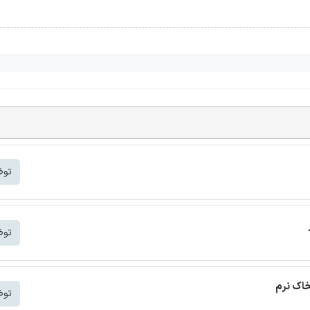
توض
توض
خاک نرم
توض