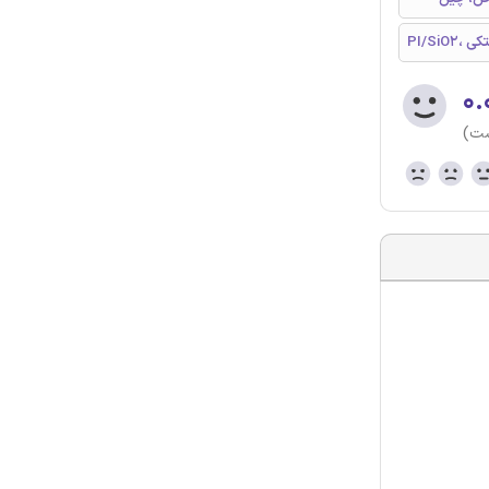
خستکی
۰.
ست)