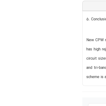
5. Conclusi
New CPW mu
has high r
circuit siz
and tri-ban
scheme is a