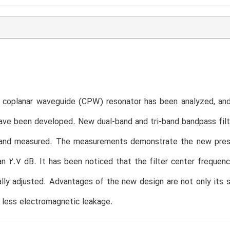
coplanar waveguide (CPW) resonator has been analyzed, and m
ave been developed. New dual-band and tri-band bandpass fil
 and measured. The measurements demonstrate the new presen
an 2.7 dB. It has been noticed that the filter center frequenc
ally adjusted. Advantages of the new design are not only its s
s less electromagnetic leakage.