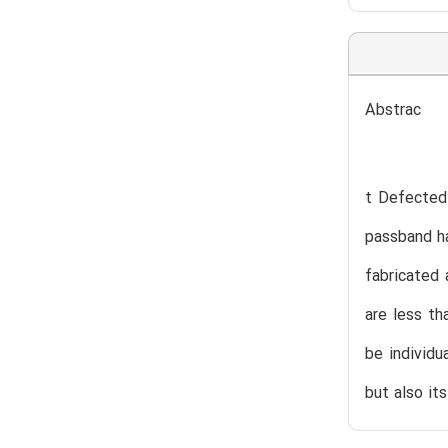
Abstrac
t Defected 
passband h
fabricated
are less th
be individu
but also it