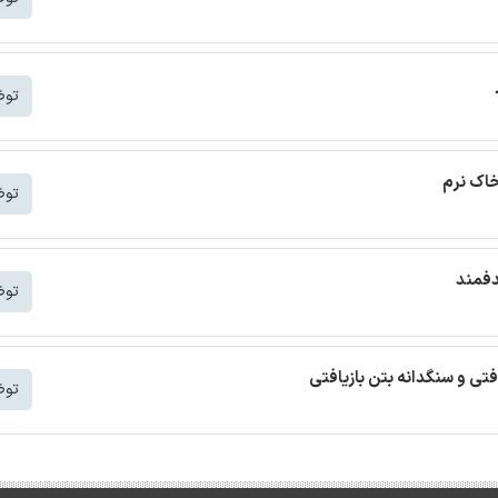
توض
خاک نرم
توض
دفمند
توض
افتی و سنگدانه بتن بازیافتی
توض