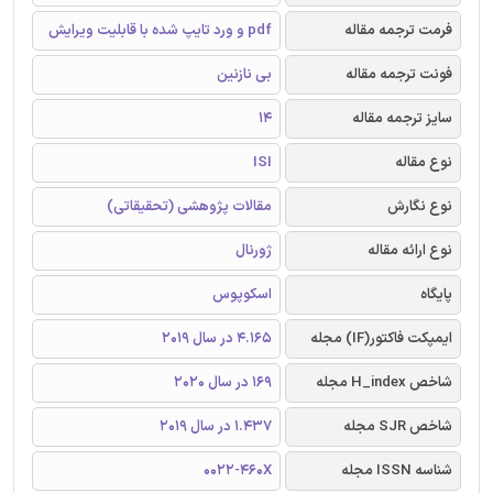
فرمت ترجمه مقاله
pdf و ورد تایپ شده با قابلیت ویرایش
فونت ترجمه مقاله
بی نازنین
سایز ترجمه مقاله
14
نوع مقاله
ISI
نوع نگارش
مقالات پژوهشی (تحقیقاتی)
نوع ارائه مقاله
ژورنال
پایگاه
اسکوپوس
ایمپکت فاکتور(IF) مجله
4.165 در سال 2019
شاخص H_index مجله
169 در سال 2020
شاخص SJR مجله
1.437 در سال 2019
شناسه ISSN مجله
0022-460X