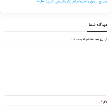
منابع آزمون استخدام پتروشیمی تبریز 1404
دیدگاه شما
ایمیل شما منتشر نخواهد شد.
م
ت
ن
د
ی
د
گ
ا
نام
*
ه