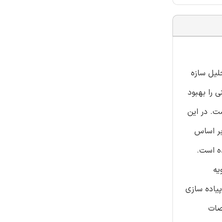
حلیل سازه
ن های بتنی را بهبود
FR در ویرایش کنونی استفاده شده open sees موجود نیست. در این
محصور شده با FRP با مقطع دایروی بر اساس
نهاد شده است.
نویه
 پیاده سازی
، حالات مختلف محصورشدگی FRP و مشخصات