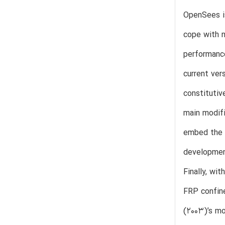
OpenSees is
cope with n
performance
current ver
constitutiv
main modifi
embed the p
developmen
Finally, wi
FRP confin
(2003)’s m