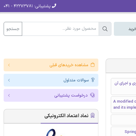
پشتیبانی:
۴۲۲۷۳۷۸۱ - ۰۴۱
جستجو
رید
مشاهده خریدهای قبلی
سوالات متداول
ده با FRP در مقاطع دایروی و اجرای آن
درخواست پشتیبانی
A modified c
and its imp
نماد اعتماد الکترونیکی