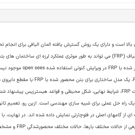
ازگاری بالا است و دارای یک روش گسترش یافته المان الیافی برای انجام ت
ای غیر خطی می باشد. بتن محصور شده با پلیمرهای مسلح به الیاف (FRP) می تواند به طور موثری عملکرد لرزه ای ساختما
بخشد. با این حال، مدل های ساختاری پیچیده برای بتن محصور شده با P
مقاله بعد از مرور چندین مدل ساختاری بتن محصور شده با FRP، یک مدل ساختاری برای بتن 
مدل لام و تنگ با چهار اصلاح اساسی شامل تعیین کرنش شکست FRP، شرایط نهایی، شکل محیطی و قواعد هیسترزیس پیش
ه سازی مدل ساختاری پیشنهاد شده در برنامه ‌open sees ، یک راه حل عملی برای شبیه سازی مهندسی است. ازین رو، تعمیم ثا
 و مجموعه ای از گامهای اصلی در فلوچارتی نمایش داده شده اند. در نهایت، با
عددی مجموعه اعضای بتن محصور شده با FRP تحت طیف وسیعی از حالات مختلف بارها