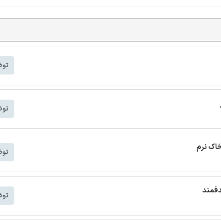
توض
توض
خاک نرم
توض
دفمند
توض