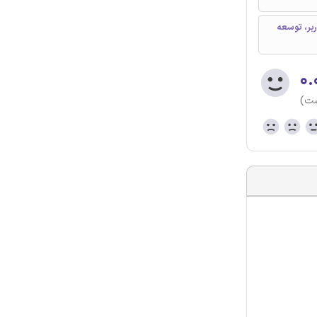
ری، نرم افزار OPENSEES، مواد کاربر، توسعه
۰.
ست)