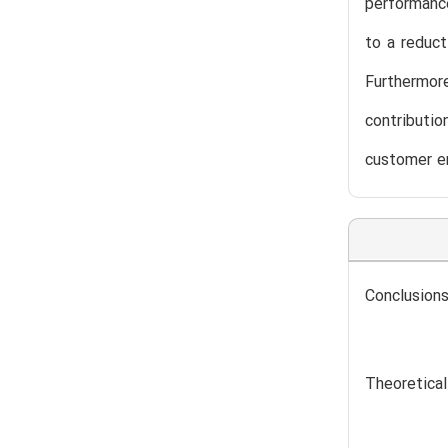
performance
to a reduct
Furthermor
contributi
customer e
Conclusions
Theoretical