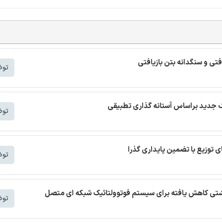
افتی و سنگدانه بتن بازیافتی
توض
توض
توض
 نشتی کاهش یافته برای سیستم فوتوولتائیک شبکه ای متصل
توض