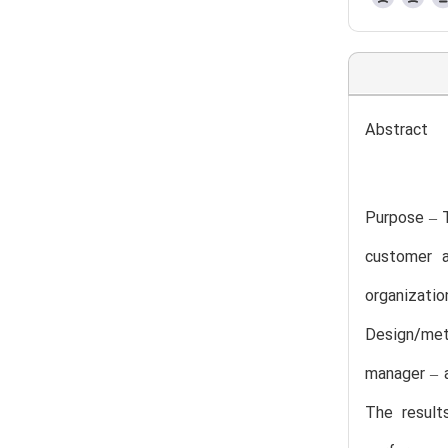
Abstract
Purpose – 
customer a
organizat
Design/met
manager – a
The result