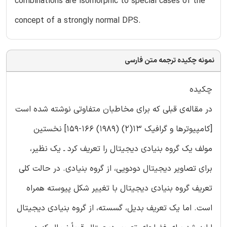
combinations are isomorphic to special cases of the
concept of a strongly normal DPS.
نمونه چکیده ترجمه متن فارسی
چکیده
در مقاله‌ی قبلی که برای مخاطبان متفاوتی نوشته شده است
[کامپیوترها و گرافیک 13(2) (۱۹۸۹) ۱۶۶-۱۵۹] نخستین
مولف یک گروه بنیادی دیجیتال را تعریف کرد ـ یک نظیر،
برای تصاویر دیجیتال دودویی، از گروه بنیادی. در حالت کلی
تعریف گروه بنیادی دیجیتال با تغییر شکل پیوسته همراه
است. اما یک تعریف بدیل، گسسته، از گروه بنیادی دیجیتال