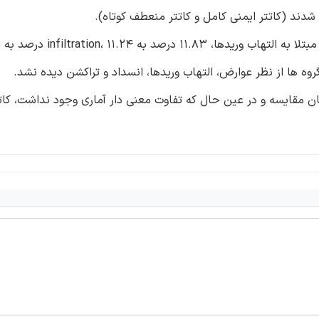
نتایج: نرخ عوارض عمومی برابر 55.62 درصد بود و 18.34 درصد مبتلا به التهاب
مان مقایسه و در عین حال که تفاوت معنی دار آماری وجود نداشت، کات