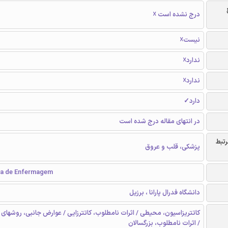
درج نشده است ☓
نیست☓
ندارد☓
ندارد☓
دارد✓
در انتهای مقاله درج شده است
رتبط
پزشکی، قلب و عروق
ta de Enfermagem
دانشگاه فدرال پارانا ، برزیل
کاتتریزاسیون، محیطی / اثرات نامطلوب، کاتترزایی / عوارض جانبی، روشهای 
/ اثرات نامطلوب، بزرگسالان