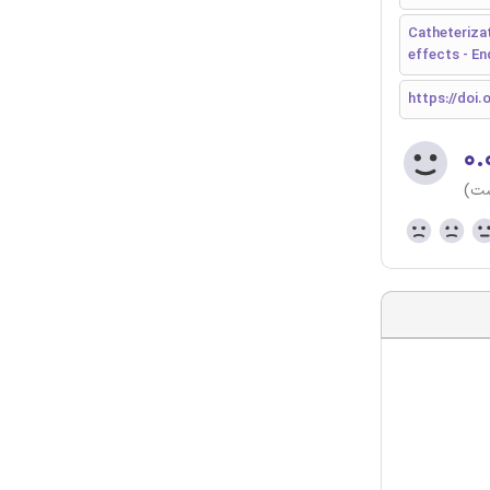
Catheterizat
effects - E
https://doi.
۰.
ست)