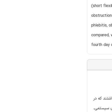
(short flex
obstruction
phlebitis, 
compared, w
fourth day o
گرفت و 169 بزرگسال در آن حضور داشتند که در
ه از تصادفی سازی سیستمی،