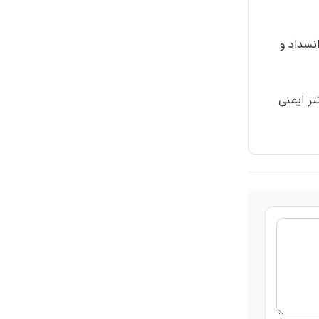
 وریدها، 11.83 درصد به infiltration، 11.24 درصد به انسداد و
تر ایمنی