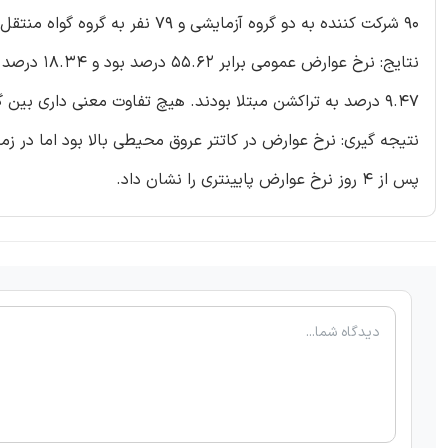
90 شرکت کننده به دو گروه آزمایشی و 79 نفر به گروه گواه منتقل شدند (کاتتر ایمنی کامل و کاتتر منعطف کوتاه).
9.47 درصد به تراکشن مبتلا بودند. هیچ تفاوت معنی داری بین گروه ها از نظر عوارض، التهاب وریدها، انسداد و تراکشن دیده نشد.
نتیجه گیری: نرخ عوارض در کاتتر عروق محیطی بالا بود اما در ز
پس از 4 روز نرخ عوارض پایینتری را نشان داد.