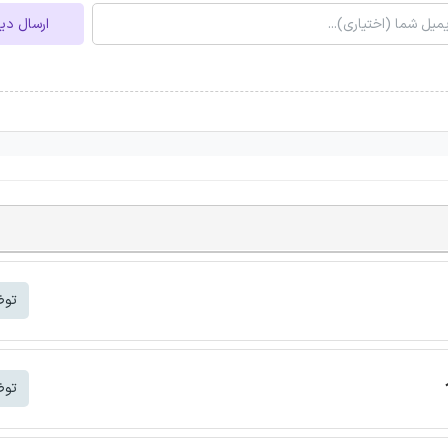
ارسال دی
توض
توض