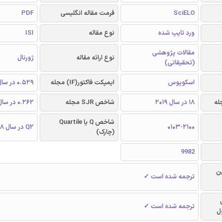
SciELO
فرمت مقاله انگلیسی
PDF
ورد تایپ شده
نوع مقاله
ISI
مقالات پژوهشی
نوع ارائه مقاله
ژورنال
(تحقیقاتی)
اسکوپوس
ایمپکت فاکتور(IF) مجله
0.529 در سال 2018
18 در سال 2019
شاخص SJR مجله
0.262 در سال 2018
شاخص Q یا Quartile
0103-2100
Q2 در سال 2018
(چارک)
9982
ن
ترجمه شده است ✓
ترجمه شده است ✓
ل