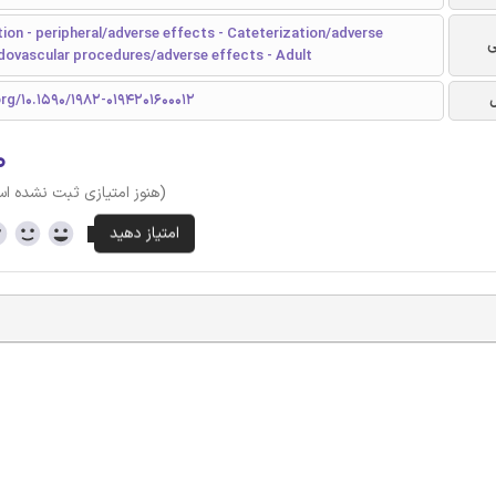
ion - peripheral/adverse effects - Cateterization/adverse
ی
ndovascular procedures/adverse effects - Adult
org/10.1590/1982-0194201600012
۰
(هنوز امتیازی ثبت نشده ا