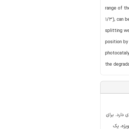
range of th
1/3), can b
splitting w
position b
photocataly
the degrada
ذره ای دارد. برای
یژه، یک