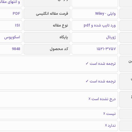
و انتهای مقال
وایلی - Wiley
فرمت مقاله انگلیسی
PDF
ورد تایپ شده و pdf
نوع مقاله
ISI
ژورنال
پایگاه
اسکوپوس
1521-3757
کد محصول
9848
ن
ترجمه شده است ✓
ترجمه شده است ✓
درج نشده است ☓
نیست ☓
ندارد ☓