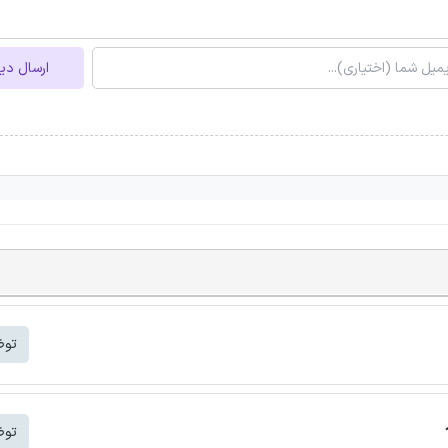
ارسال دی
توض
توض