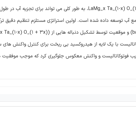
اکسی نیترید نوع پروسکایت پیچیده (LaMg_x Ta_(1-x) O_(1 + 3x) N_(2-3x) (x≥1/3، به طور کلی می تواند برای
زیه جامع آب توسعه داده شده است. اولین استراتژی مستلزم تنظیم دقیق تر
فوتوکاتالیستی با تعدیل مجموعه ای از انرژی شکاف باند(bandgap) و موقعیت توسط تشکیل دنباله هایی ا
کاتالیست با یک لایه از هیدروکسید بی ریخت برای کنترل واکنش های
ز تخریب فوتوکاتالیست و واکنش معکوس جلوگیری کرد که موجب موفقیت د