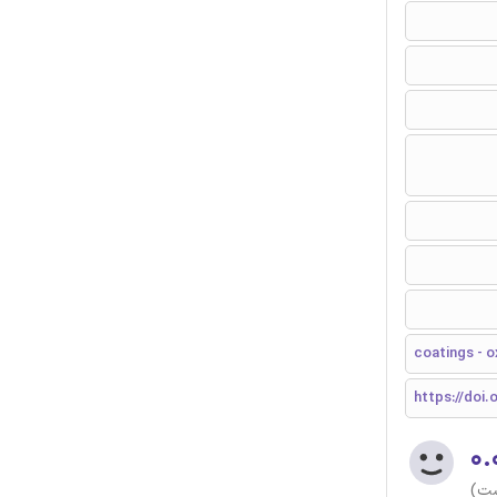
coatings - o
https://doi.
۰.
ست)