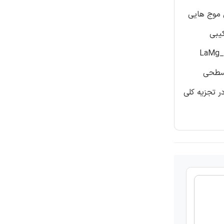
 تجزیه آب در طول موج هایی
کیبی
ز (LaMg_x Ta_(1-x) O_(1 + 3x)
 سطحی
ر تجزیه کلی