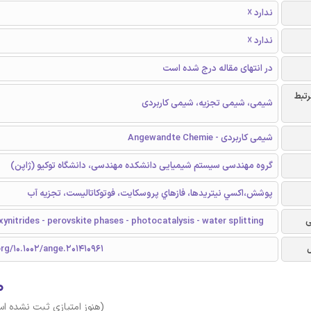
ندارد ☓
ندارد ☓
در انتهای مقاله درج شده است
رتبط
شیمی، شیمی تجزیه، شیمی کاربردی
شیمی کاربردی - Angewandte Chemie
گروه مهندسی سیستم شیمیایی دانشکده مهندسی، دانشگاه توکیو (ژاپن)
پوشش،اكسي نيتريدها، فازهاي پروسکایت، فوتوکاتالیست، تجزیه آب
ی
xynitrides - perovskite phases - photocatalysis - water splitting
org/10.1002/ange.201410961
۰
(هنوز امتیازی ثبت نشده ا