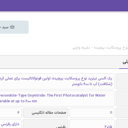
سبد خ
وع پروسکایت پیچیده - نشریه وایلی
لی
یک اکسی نیترید نوع پروسکایت پیچیده: اولین فوتوکاتالیست برای عملی کرد
(شکافت) آب تا 600 نانومتر
erovskite-Type Oxynitride: The First Photocatalyst for Water
erable at up to 600 nm
11
صفحات مقاله انگلیسی
6
دارای رفرنس 
2015
رفرنس