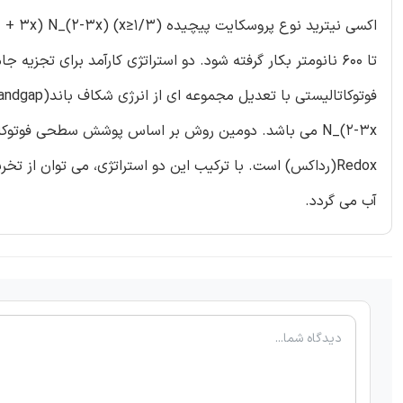
تا 600 نانومتر بکار گرفته شود. دو استراتژی کارآمد برای تج
N_(2-3x می باشد. دومین روش بر اساس پوشش سطحی فوتو
Redox(رداکس) است. با ترکیب این دو استراتژی، می توان ا
آب می گردد.