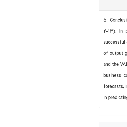
5. Conclus
2013). In 
successful 
of output g
and the VAR
business c
forecasts, 
in predicti