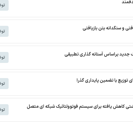
دفمند
توض
افتی و سنگدانه بتن بازیافتی
توض
توض
توض
 نشتی کاهش یافته برای سیستم فوتوولتائیک شبکه ای متصل
توض