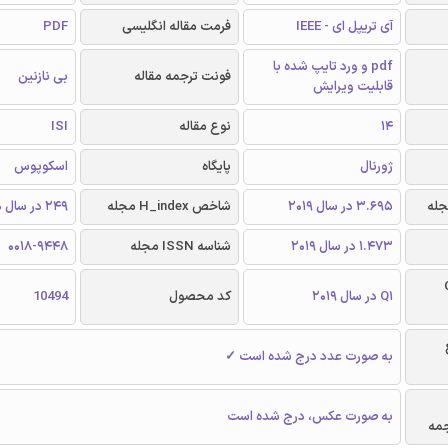
آی تریپل ای - IEEE
فرمت مقاله انگلیسی
PDF
pdf و ورد تایپ شده با
فونت ترجمه مقاله
بی نازنین
قابلیت ویرایش
14
نوع مقاله
ISI
ژورنال
پایگاه
اسکوپوس
3.695 در سال 2019
شاخص H_index مجله
249 در سال 2020
1.473 در سال 2019
شناسه ISSN مجله
0018-9448
Q
Q1 در سال 2019
کد محصول
10494
به صورت عدد درج شده است ✓
به صورت عکس، درج شده است
جمه