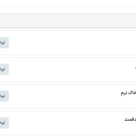
توض
توض
خاک نرم
توض
دفمند
توض