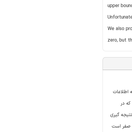
upper bound
Unfortunate
We also pro
zero, but t
 3973 الی 3996 در سال 2010 در ژورنال نظریه اطلاعات
که در
نتیجه گیری
ا صفر است