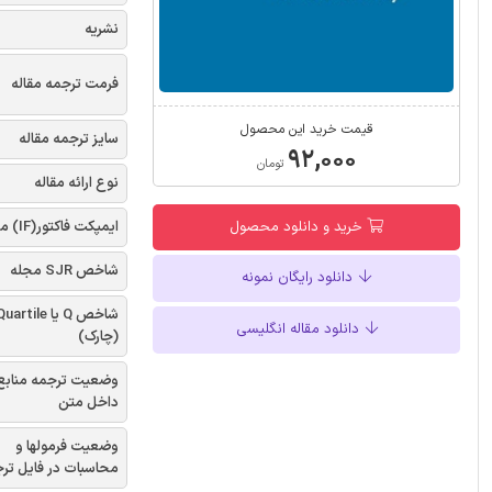
نشریه
فرمت ترجمه مقاله
قیمت خرید این محصول
سایز ترجمه مقاله
۹۲,۰۰۰
تومان
نوع ارائه مقاله
ایمپکت فاکتور(IF) مجله
خرید و دانلود محصول
شاخص SJR مجله
دانلود رایگان نمونه
شاخص Q یا uartile
دانلود مقاله انگلیسی
(چارک)
وضعیت ترجمه منابع
داخل متن
وضعیت فرمولها و
محاسبات در فایل تر