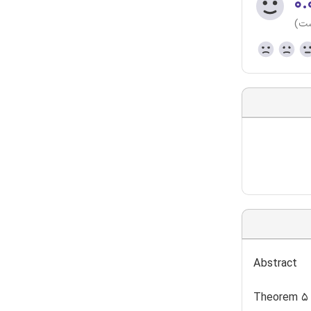
۰.
ست)
Abstract
Theorem 5 o