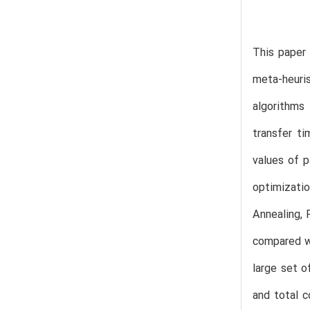
This paper
meta-heuris
algorithms
transfer t
values of p
optimizati
Annealing, 
compared wi
large set o
and total c