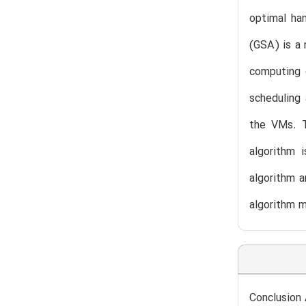
optimal han
(GSA) is a 
computing e
scheduling 
the VMs. T
algorithm 
algorithm a
algorithm m
Conclusion