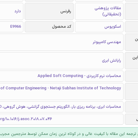
مقالات پژوهشی
رفرنس
دارد
(تحقیقاتی)
اسکوپوس
کد محصول
E9966
ن
مهندسی کامپیوتر
این
رایانش ابری
محاسبات نرم کاربردی - Applied Soft Computing
of Computer Engineering - Netaji Subhas Institute of Technology
محاسبات ابری، برنامه ریزی بار، الگوریتم جستجوی گرانشی، هوش گروهی، PSO
org/10.1016/j.asoc.2018.07.046
ترجمه این مقاله با کیفیت عالی و در کوتاه ترین زمان ممکن توسط مترجمین مجرب 