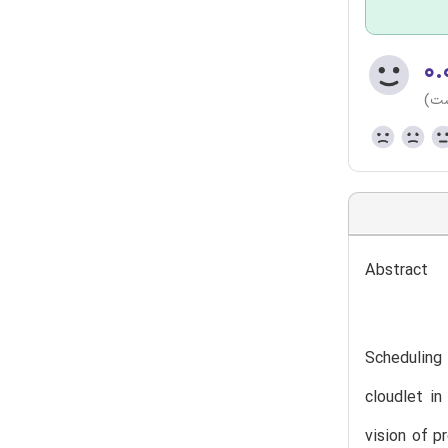
۰.
ست)
Abstract
Scheduling 
cloudlet i
vision of p