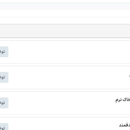
توض
توض
خاک نرم
توض
دفمند
توض