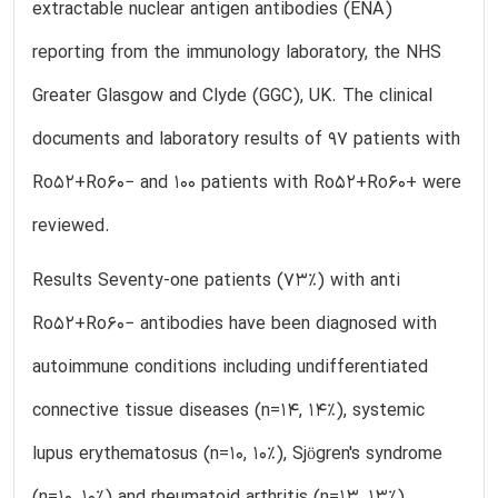
extractable nuclear antigen antibodies (ENA)
reporting from the immunology laboratory, the NHS
Greater Glasgow and Clyde (GGC), UK. The clinical
documents and laboratory results of 97 patients with
Ro52+Ro60− and 100 patients with Ro52+Ro60+ were
reviewed.
Results Seventy-one patients (73%) with anti
Ro52+Ro60− antibodies have been diagnosed with
autoimmune conditions including undifferentiated
connective tissue diseases (n=14, 14%), systemic
lupus erythematosus (n=10, 10%), Sjögren's syndrome