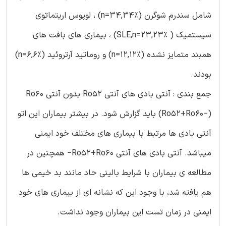
شامل سندرم شوگرن (n=34,34%) ، لوپوس اریتماتوی
سیستمیک ( SLE,n=23,23%) ، بیماری های بافت های
همبند متمایز نشده (n=12,12%) و روماتید آرتروئید (n=6,6%)
بودند.
جمع بندی : آنتی بادی های آنتی Ro52 بدون آنتی Ro60
(Ro52+Ro60−) باید گزارش شود. در بیشتر بیماران این اتو
آنتی بادی ها مرتبط با بیماری های مختلف خود ایمنی
میباشد. آنتی بادی های آنتی Ro52+Ro60− همچنین در
مطالعه ی بیماران با شرایط بالینی حاد مانند بد خیمی ها
هم یافته شد، با وجود این که نشانه ای از بیماری های خود
ایمنی در زمان تست این بیماران وجود نداشت.