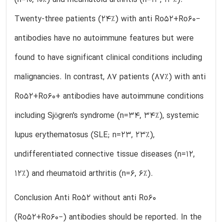
(n=10, 10%) and rheumatoid arthritis (n=13, 13%).
Twenty-three patients (24%) with anti Ro52+Ro60−
antibodies have no autoimmune features but were
found to have significant clinical conditions including
malignancies. In contrast, 87 patients (87%) with anti
Ro52+Ro60+ antibodies have autoimmune conditions
including Sjögren's syndrome (n=34, 34%), systemic
lupus erythematosus (SLE; n=23, 23%),
undifferentiated connective tissue diseases (n=12,
12%) and rheumatoid arthritis (n=6, 6%).
Conclusion Anti Ro52 without anti Ro60
(Ro52+Ro60−) antibodies should be reported. In the