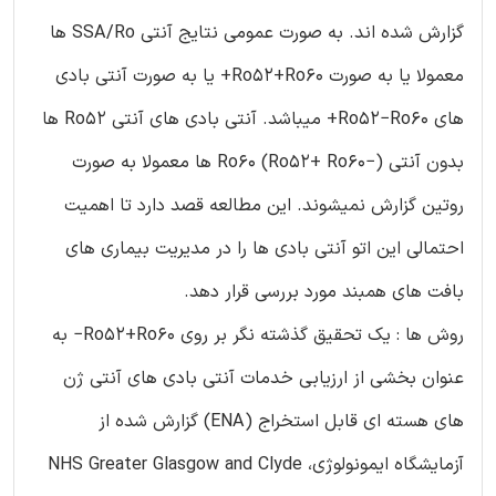
گزارش شده اند. به صورت عمومی نتایج آنتی SSA/Ro ها
معمولا یا به صورت Ro52+Ro60+ یا به صورت آنتی بادی
های Ro52−Ro60+ میباشد. آنتی بادی های آنتی Ro52 ها
بدون آنتی Ro60 (Ro52+ Ro60−) ها معمولا به صورت
روتین گزارش نمیشوند. این مطالعه قصد دارد تا اهمیت
احتمالی این اتو آنتی بادی ها را در مدیریت بیماری های
بافت های همبند مورد بررسی قرار دهد.
روش ها : یک تحقیق گذشته نگر بر روی Ro52+Ro60− به
عنوان بخشی از ارزیابی خدمات آنتی بادی های آنتی ژن
های هسته ای قابل استخراج (ENA) گزارش شده از
آزمایشگاه ایمونولوژی، NHS Greater Glasgow and Clyde