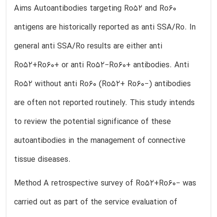
Aims Autoantibodies targeting Ro52 and Ro60
antigens are historically reported as anti SSA/Ro. In
general anti SSA/Ro results are either anti
Ro52+Ro60+ or anti Ro52−Ro60+ antibodies. Anti
Ro52 without anti Ro60 (Ro52+ Ro60−) antibodies
are often not reported routinely. This study intends
to review the potential significance of these
autoantibodies in the management of connective
tissue diseases.
Method A retrospective survey of Ro52+Ro60− was
carried out as part of the service evaluation of