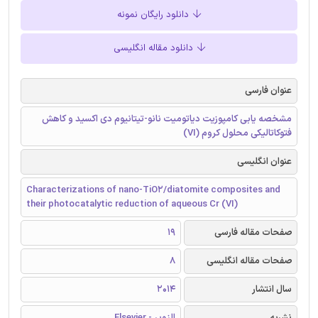
دانلود رایگان نمونه
دانلود مقاله انگلیسی
عنوان فارسی
مشخصه یابی کامپوزیت دیاتومیت نانو-تیتانیوم دی اکسید و کاهش
فتوکاتالیکی محلول کروم (VI)
عنوان انگلیسی
Characterizations of nano-TiO2/diatomite composites and
their photocatalytic reduction of aqueous Cr (VI)
صفحات مقاله فارسی
19
صفحات مقاله انگلیسی
8
سال انتشار
2014
نشریه
الزویر - Elsevier