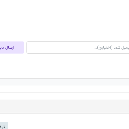
ارسال دی
توض