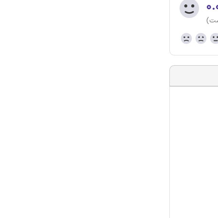
۰.
ست)