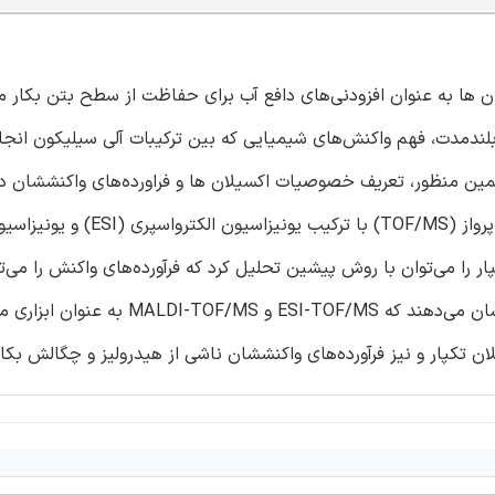
ن ها به عنوان افزودنی‌های دافع آب برای حفاظت از سطح بتن بکار می
 بلندمدت، فهم واکنش‌های شیمیایی که بین ترکیبات آلی سیلیکون انجا
همین منظور، تعریف خصوصیات اکسیلان ها و فراورده‌های واکنششان د
ضروری است. بنابراین ما روش تحلیلی مبتنی طیف سنجی جرمی پرواز (TOF/MS) با ترک
م. اکسیلان های تکپار را می‌توان با روش پیشین تحلیل کرد که فرآورده‌های واکنش را م
سابق الذکر به عنوان Silsesquioxanes (SSO) شناخت. نتایج نشان می‌دهند که ESI-TOF/MS و
کپار و نیز فرآورده‌های واکنششان ناشی از هیدرولیز و چگالش بکار 