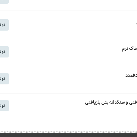
توض
خاک نرم
توض
دفمند
توض
افتی و سنگدانه بتن بازیافتی
توض