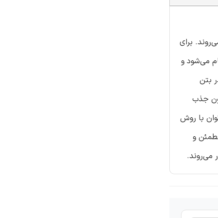
‌روند. برای
م می‌شود و
ر بتن
یب یونیزاسیون الکترواسپری (ESI) و یونیزاسیون جذب
ی‌توان با روش
 MALDI-TOF/MS به عنوان ابزاری مطمئن و
می‌روند.