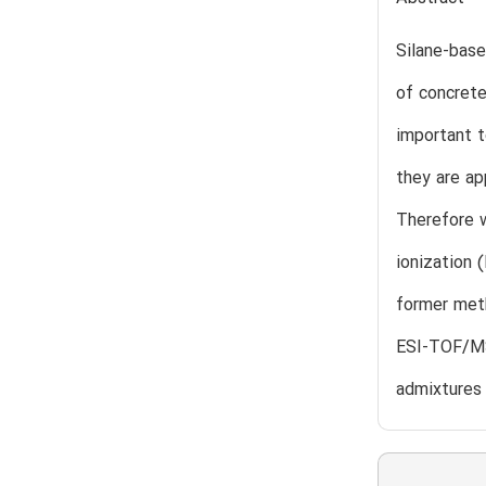
Silane-base
of concrete
important t
they are ap
Therefore 
ionization 
former meth
ESI-TOF/MS
admixtures 