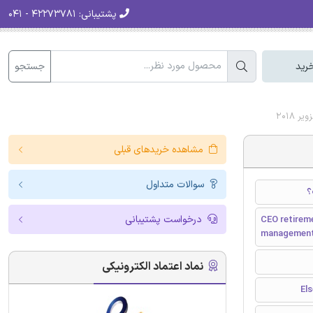
پشتیبانی:
۴۲۲۷۳۷۸۱ - ۰۴۱
جستجو
رید
2018
مشاهده خریدهای قبلی
سوالات متداول
؟
درخواست پشتیبانی
CEO retireme
management
نماد اعتماد الکترونیکی