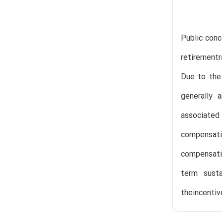
Public con
retirementr
Due to the 
generally 
associated
compensati
compensatio
term susta
theincentiv