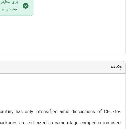
برای سفارش 
عرضه؛ روی د
چکیده
rutiny has only intensified amid discussions of CEO-to-
packages are criticized as camouflage compensation used