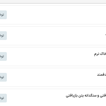
توض
توض
خاک نرم
توض
دفمند
توض
افتی و سنگدانه بتن بازیافتی
توض