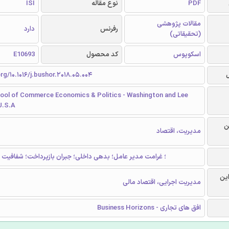
PDF
نوع مقاله
ISI
مقالات پژوهشی
رفرنس
دارد
(تحقیقاتی)
اسکوپوس
کد محصول
E10693
org/10.1016/j.bushor.2018.05.004
hool of Commerce Economics & Politics - Washington and Lee
 U.S.A
ن
مدیریت، اقتصاد
SERP؛ غرامت مدیر عامل؛ بدهی داخلی؛ جبران بازپرداخت؛ شفافیت
این
مدیریت اجرایی، اقتصاد مالی
افق های تجاری - Business Horizons