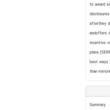
to award ex
disclosure
afterthey d
andoffers 
incentive 
plans (SERP
best ways t
than mirror
Summary