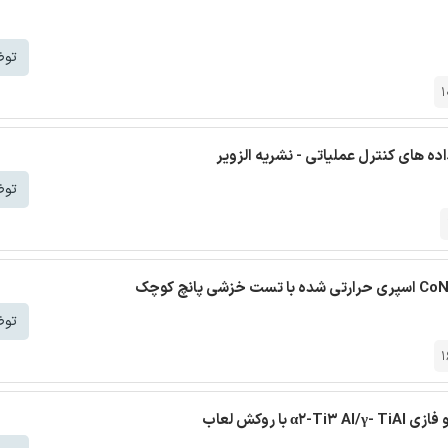
توض
1
توض
توض
1
روکش لعاب