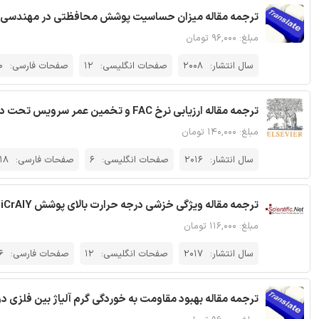
ترجمه مقاله میزان حساسیت پوشش محافظتی در مهندسی
مبلغ: ۹۶,۰۰۰ تومان
سال انتشار:
2008
صفحات انگلیسی:
12
صفحات فارسی:
0
ترجمه مقاله ارزیابی نرخ FAC و تخمین عمر سرویس تحت داده های کنترل عملیاتی - نشریه الزویر
مبلغ: ۱۴۰,۰۰۰ تومان
سال انتشار:
2016
صفحات انگلیسی:
6
صفحات فارسی:
18
ترجمه مقاله ویژگی خزشی درجه حرارت بالای پوشش CoNiCrAlY اسپری حرارتی شده با تست خزشی پانچ کوچک
مبلغ: ۱۱۶,۰۰۰ تومان
سال انتشار:
2017
صفحات انگلیسی:
12
صفحات فارسی:
6
ترجمه مقاله بهبود مقاومت به خوردگی گرم آلیاژ بین فلزی دو فازی α2-Ti3 Al/γ- TiAl با 