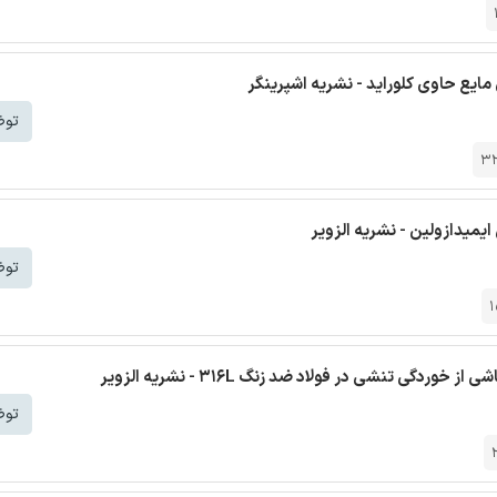
مایع حاوی کلوراید - نشریه اشپرینگر
توض
3
میدازولین - نشریه الزویر
توض
1
 تنشی در فولاد ضد زنگ 316L - نشریه الزویر
توض