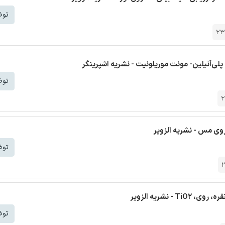
توض
23
لی‌آنیلین- مونت موریلونیت - نشریه اشپرینگر
توض
2
روی مس - نشریه الزویر
توض
2
 نشریه الزویر
توض