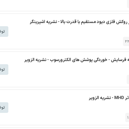
ر روکش فلزی دیود مستقیم با قدرت بالا - نشریه اشپرینگر
توض
2
به فرسایش - خوردگی پوشش های الکترورسوب - نشریه الزویر
توض
توض