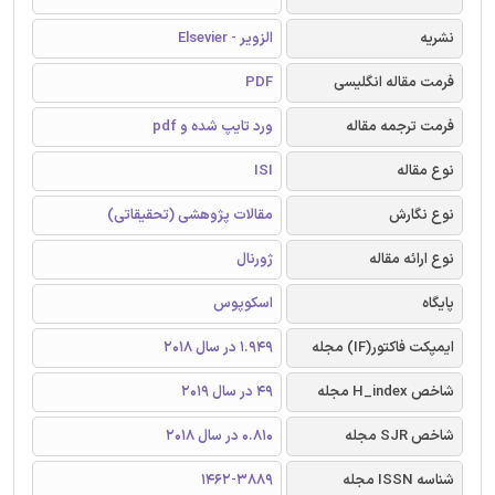
نشریه
الزویر - Elsevier
فرمت مقاله انگلیسی
PDF
فرمت ترجمه مقاله
ورد تایپ شده و pdf
نوع مقاله
ISI
نوع نگارش
مقالات پژوهشی (تحقیقاتی)
نوع ارائه مقاله
ژورنال
پایگاه
اسکوپوس
ایمپکت فاکتور(IF) مجله
1.949 در سال 2018
شاخص H_index مجله
49 در سال 2019
شاخص SJR مجله
0.810 در سال 2018
شناسه ISSN مجله
1462-3889