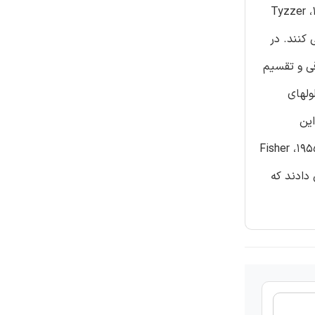
منتشر شود (یعنی ممکن است در اثر جراحی که برای برداشت سرطان از بدن انجام می شود، سرطان در بدن پخش شود). در سال 1913، Tyzzer
کنند. در
 بستن پدیکل یا پایک عروقی و تقسیم
19، Cole, Packard, و Southwick، یافتن سلولهای
انسان که دچار سرطان شده بود و آن را برداشته بودند، گزارش دادند (3). این
مشاهدات، پیشنهاد آنها را در مورد اینکه پدیکل یا پایک عروقی باید قبل از دستکاری عمل جراحی، بسته شود را گسترش داد. در سال 1955، Fisher
شد، و نشان دادند که