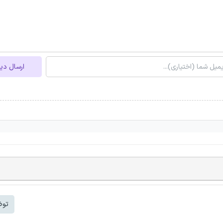
ارسال دی
توض