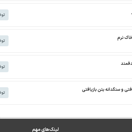
توض
خاک نرم
توض
دفمند
توض
افتی و سنگدانه بتن بازیافتی
توض
لینک‌های مهم