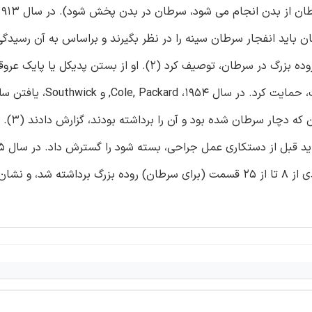
باید انفجار سرطان سینه را در نظر بگیرند و براساس به آن رسیدگی 
سال 1952، Barnes، تکنیک ویژه ای را برای برداشت سمت راست روده بزرگ در سرطان، توصیف کرد (2). او از
کردن روده قبل از دست زدن به بخشی که دچار سرطان شده است، حمایت کرد. در سال 54
سرطانی را در خون پورتال وریدی که از یک بخش روده بزرگ 
و Turnbull گزارش کردند که سلولهای سرطانی در خون پروتال وریدی از 8 تا از 25 قسمت (برای سرطان) روده بزرگ برداشته 