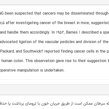
G been suspected that cancers may be disseminated through t
r,5 after investigating cancer of the breast in mice, suggeste
 and handle them accordingly. In 1952, Barnes 1 described a spec
advocated ligation of the vascular pedicles and division of th
 Packard, and Southwick2 reported finding cancer cells in the 
human colon. This observation gave rise to their suggestion t
 operative manipulation is undertaken.
 سرطان ممکن است از طریق جریان خون با ترومای برداشت یا حذف