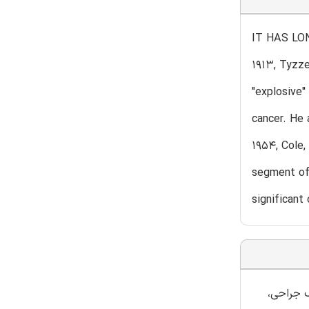
IT HAS LON
1913, Tyzze
"explosive"
cancer. He 
1954, Cole,
segment of 
significant
 جراحی،