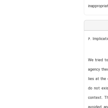
inappropria
6. Implicat
We tried to
agency theo
lies at the
do not exi
context. Th
avoided and