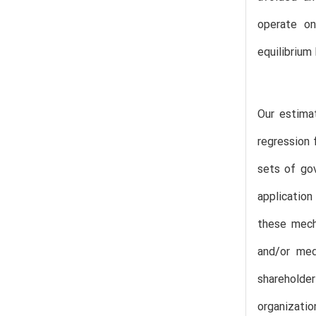
operate on
equilibrium
Our estima
regression 
sets of gov
application
these mech
and/or med
shareholde
organizatio