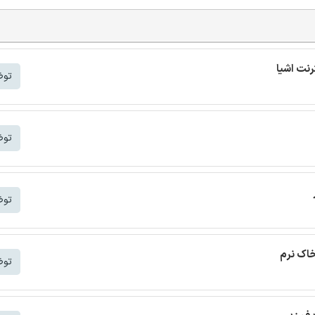
توض
توض
توض
خاک نرم
توض