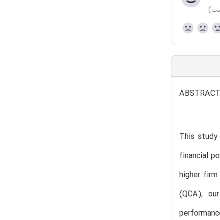
ست)
ABSTRAC
This study
financial p
higher firm
(QCA), our
performanc