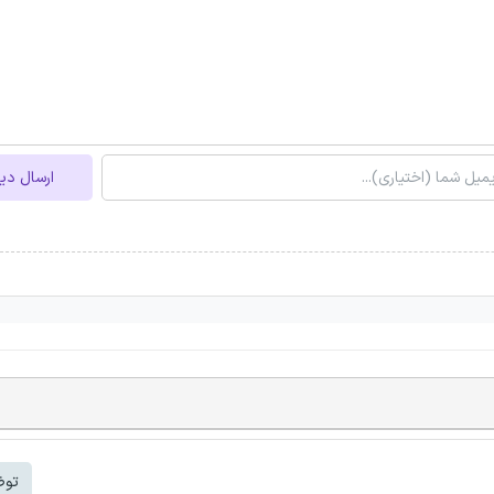
ارسال دی
توض