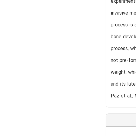
experimenta
invasive me
process is 
bone develo
process, wi
not pre-for
weight, whi
and its lat
Paz et al., 