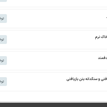
توض
خاک نرم
توض
دفمند
توض
افتی و سنگدانه بتن بازیافتی
توض