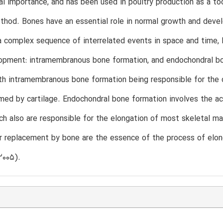
l importance, and has been used in poultry production as a too
thod. Bones have an essential role in normal growth and deve
a complex sequence of interrelated events in space and time,
pment: intramembranous bone formation, and endochondral bon
th intramembranous bone formation being responsible for the 
med by cartilage. Endochondral bone formation involves the ac
ch also are responsible for the elongation of most skeletal ma
er replacement by bone are the essence of the process of elon
2005).