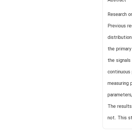
Abstract
Research on
Previous re
distributio
the primary
the signals
continuous 
measuring p
parameters,
The results
not. This s