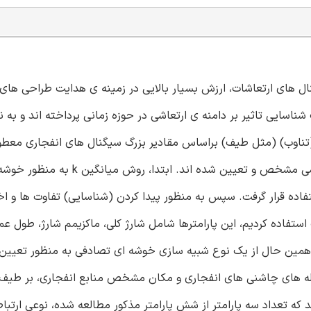
نال های ارتعاشات، ارزش بسیار بالایی در زمینه ی هدایت طراحی های
ناسایی تاثیر بر دامنه ی ارتعاشی در حوزه زمانی پرداخته اند و به 
س (تناوب) (مثل طیف) براساس مقادیر بزرگ سیگنال های انفجاری معط
است، در این مطالعه، پارامترهای اولیه ی تاثیرگذار بر طیف ارتعاشی مشخص و تعیین شده اند. ابتد
ده قرار گرفت. سپس به منظور پیدا کردن (شناسایی) تفاوت ها و اخ
 T را بین خوشه های مختلف استفاده کردیم، این پارامترها شامل شارژ کلی، ماکزیمم شارژ، طول 
 همین حال از یک نوع شبیه سازی خوشه ای تصادفی به منظور تعیین ت
اد رله های چاشنی های انفجاری و مکان مشخص منابع انفجاری، بر طیف
 تعداد سه پارامتر از شش پارامتر مذکور مطالعه شده، نوعی ارتباط