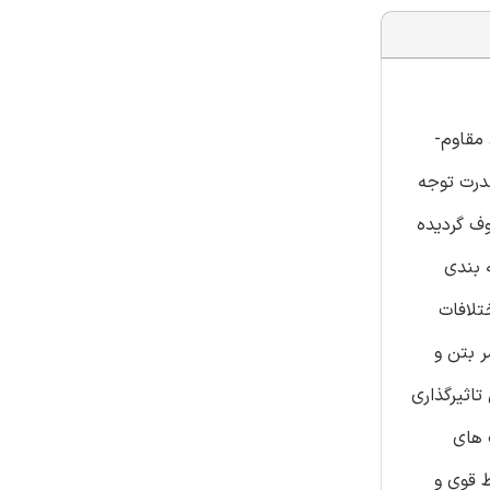
 مقاوم-
ندرت توجه
وف گردیده
ا، روش میانگین k به منظور خوشه بندی
تلافات
عمر بتن و
اثیرگذاری
 های
 قوی و