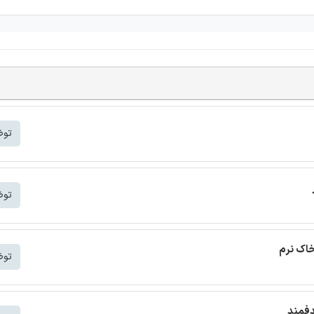
توض
توض
خاک نرم
توض
دفمند