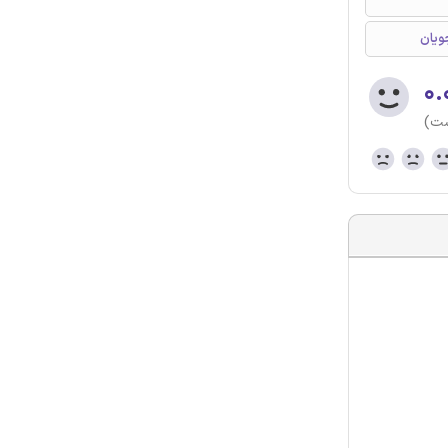
۰.
ست)