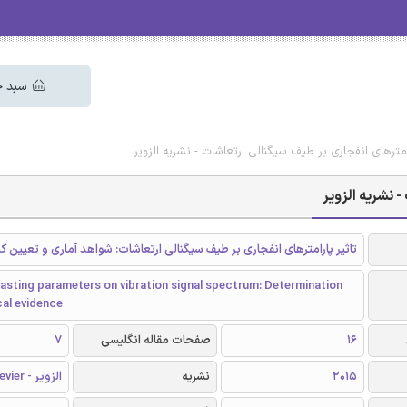
سبد خ
رامترهای انفجاری بر طیف سیگنالی ارتعاشات - نشریه الزویر
 نشریه الزویر
تاثیر پارامترهای انفجاری بر طیف سیگنالی ارتعاشات: شواهد آماری و تعیین کن
asting parameters on vibration signal spectrum: Determination
cal evidence
16
صفحات مقاله انگلیسی
7
2015
نشریه
الزویر - Elsevier