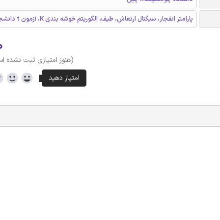
پارامتر انفجار، سیگنال ارتعاش، طیف، الگوریتم خوشه بندی K، آزمون t دانشجویان
۰
(هنوز امتیازی ثبت نشده ا