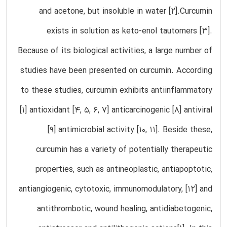
and acetone, but insoluble in water [2].Curcumin
exists in solution as keto-enol tautomers [3].
Because of its biological activities, a large number of
studies have been presented on curcumin. According
to these studies, curcumin exhibits antiinflammatory
[1] antioxidant [4, 5, 6, 7] anticarcinogenic [8] antiviral
[9] antimicrobial activity [10, 11]. Beside these,
curcumin has a variety of potentially therapeutic
properties, such as antineoplastic, antiapoptotic,
antiangiogenic, cytotoxic, immunomodulatory, [12] and
antithrombotic, wound healing, antidiabetogenic,