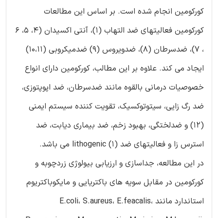
کورکومین انجام شده است. بر اساس این مطالعات
کورکومین فعالیتهای ضد التهاب (1)، آنتی اکسیدان (4، 5، 6
، 7)، ضدسرطان (8)، ضدویروس (9) ضدمیکروبی (10،11)
ایجاد می کند. علاوه بر این مطالب، کورکومین دارای انواع
خصوصیات درمانی بالقوه مانند ضدسرطان، ضد اپوپتوزی،
ضد رگ زایی، سیتوتوکسیک، تقویت کننده سیستم ایمنی
(12) و ضدلختگی، بهبود زخم، ضد بیماری دیابت، ضد
استرس زا و فعالیتهای ضد lithogenic (1) می باشد.
در این مطالعه، جداسازی و ارزیابی بیولوژی زردچوبه و
کورکومین در مقابل سویه های باکتریایی و مایکوباکتریوم
استاندارد مانند E.coli، S.aureus، E.feacalis،