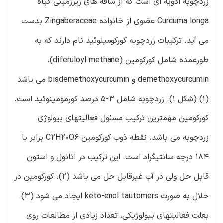
زردچوبه ادویه ای است که از ساقه های زیرزمینی گیاه
Curcuma longa عضوی از خانواده Zingaberaceae بدست
می آید. ترکیبات زردچوبه کورکومینوئید نام دارند که به
طورعمده شامل کورکومین (diferuloyl methane)،
demethoxycurcumin و bisdemethoxycurcumin می باشد
(1) (شکل 1). زردچوبه شامل 3-5 درصد کورمومینوئید است.
کورکومین مهمترین ترکیب مسئول فعالیتهای بیولوژی
زردچوبه می باشد. نقطه ذوب کورکومین C2H20O6 برابر با
184 درجه سانتیگراد است. این ترکیب در اتانول و استون
قابل حل ولی در آب غیرقابل حل می باشد (2). کورکومین در
حلال به صورت keto-enol tautomers ایجاد می شود (3).
بعلت فعالیتهای بیولوژیکی، تعداد زیادی از مطالعات روی