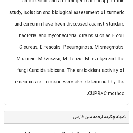
antistressor and antilithogenic actions[1]. In this
study, isolation and biological assessment of turmeric
and curcumin have been discussed against standard
bacterial and mycobacterial strains such as E.coli,
S.aureus, E.feacalis, P.aeuroginosa, M.smegmatis,
M.simiae, M.kansasii, M. terrae, M. szulgai and the
fungi Candida albicans. The antioxidant activity of
curcumin and turmeric were also determined by the
CUPRAC method.
نمونه چکیده ترجمه متن فارسی