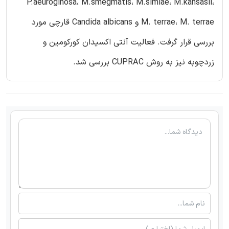
P.aeuroginosa، M.smegmatis، M.simiae، M.kansasii،
M. terrae، M. terrae و Candida albicans قارچی مورد
بررسی قرار گرفت. فعالیت آنتی اکسیدان کورکومین و
زردچوبه نیز به روش CUPRAC بررسی شد.