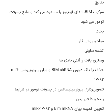
نتایج
سرکوب BIM، القای آپوپتوز را مسدود می کند و مانع پسرفت
تومور می شود
بحث
مواد و روش کار
کشت سلولی
وسترن بلات و آنتی بادی ها
حذف یا ناک داوون BIM shRNA و بیان رتروویروسی miR-
17-92
تصویربرداری بیولومینیسانس در پسرفت تومور در شرایط
زنده و داخل بدن
تعیین کمیت بیان Bim mRNA و miR-17-92