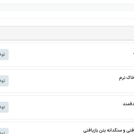
توض
خاک نرم
توض
دفمند
توض
افتی و سنگدانه بتن بازیافتی
توض