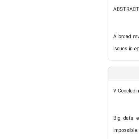
ABSTRAC
A broad rev
issues in e
7 Concludi
Big data e
impossible.