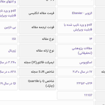
و انتهای مقال
pdf و ورد 
الزویر - Elsevier
فرمت مقاله انگلیسی
قابلیت ویرای
pdf و ورد تایپ شده با
فونت ترجمه مقاله
بی نازنین
قابلیت ویرایش
14
نوع مقاله
ISI
مقالات پژوهشی
نوع ارائه مقاله
ژورنال
(تحقیقاتی)
اسکوپوس
ایمپکت فاکتور(IF) مجله
2.260 در سال 2019
17 در سال 2020
شاخص SJR مجله
0.828 در سال 2019
شاخص Q یا Quartile
2352-0124
Q1 در سال 2019
(چارک)
11137
ن