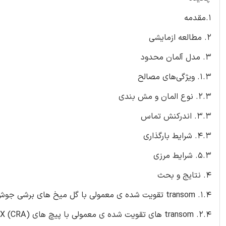
1.مقدمه
2. مطالعه ازمایشی
3. مدل آلمان محدود
1.3. ویژگی‌های مصالح
2.3. نوع المان و مش بندی
3.3. اندرکنش تماس
4.3. شرایط بارگذاری
5.3. شرایط مرزی
4. نتایج و بحث
1.4. transom تقویت شده ی معمولی با گل میخ های برشی جوش داده شده (CRW)
2.4. transom های تقویت شده ی معمولی با پیچ های AJAX (CRA)