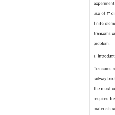
experimenta
use of 3 di
finite elem
transoms on
problem.
1. Introduct
Transoms a
railway bri
the most co
requires fr
materials s