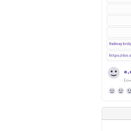
Railway brid
https://doi.o
۰.
ست)