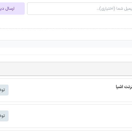
ارسال دی
توض
توض