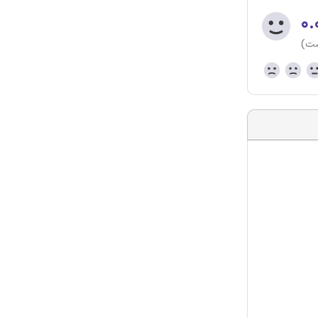
۰.
ست)