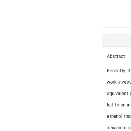
Abstract
Recently, t
work invest
equivalent 
led to an i
ethanol tha
maximum pre