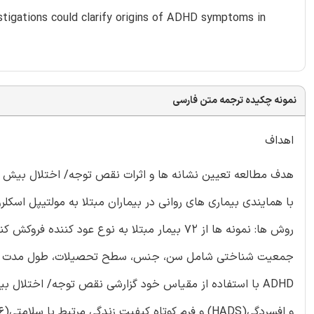
stigations could clarify origins of ADHD symptoms in
نمونه چکیده ترجمه متن فارسی
اهداف
با همایندی بیماری های روانی در بیماران مبتلا به مولتیپل اسک
و افسردگی(HADS) و فرم کوتاه کیفیت زندگی مرتبط با سلامتی(SF-36) مورد استفاده قرار گرفت.