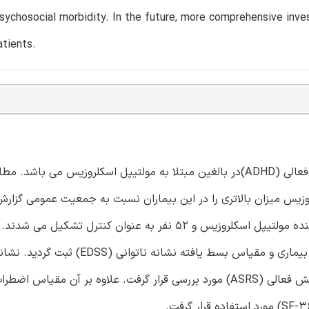
sychosocial morbidity. In the future, more comprehensive inve
tients.
هدف مطالعه تعیین نشانه ها و اثرات نقص توجه/ اختلال بیش فعالی (ADHD)در بالغین مبتلا به مولتیپل اسکلروزیس 
لروزیس میزان بالاتری را در این بیماران نسبت به جمعیت عمومی گزارش
روش ها: نمونه ها از 72 بیمار مبتلا به نوع عود کننده فروکش کننده مولتیپل اسکلروزیس و 52 نفر به عنوان کن
جمعیت شناختی شامل سن، جنس، سطح تحصیلات، طول مدت بیماری و مقیاس بسط یافته نشانه ناتوان
ADHD با استفاده از مقیاس خود گزارشی نقص توجه/ اختلال بیش فعالی (ASRS) مورد بررسی قرار گرفت. علاوه بر 