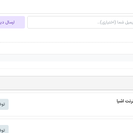
ارسال دی
توض
توض