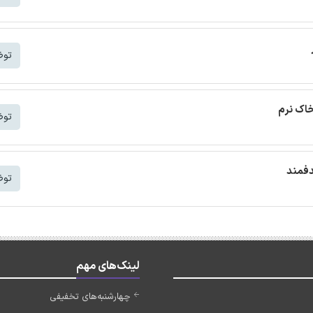
توض
خاک نرم
توض
دفمند
توض
لینک‌های مهم
چهارشنبه‌های تخفیفی