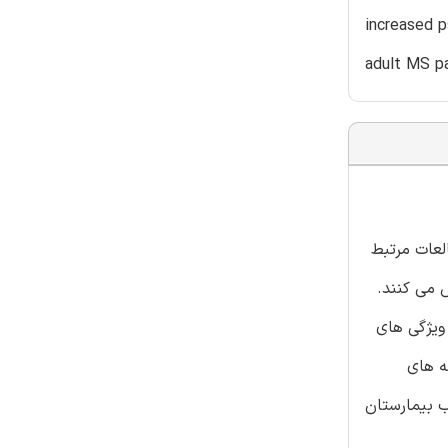
increased p
adult MS pa
می باشد. مطالعات مرتبط
 می کنند.
ترل تشکیل می شدند. ویژگی های
ی (EDSS) ثبت گردید. نشانه های
آن مقیاس اضطراب بیمارستان