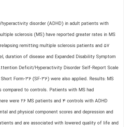
hyperactivity disorder (ADHD) in adult patients with
multiple sclerosis (MS) have reported greater rates in MS
relapsing remitting multiple sclerosis patients and 57
evel, duration of disease and Expanded Disability Symptom
ention Deficit/Hyperactivity Disorder Self-Report Scale
 Short Form-36 (SF-36) were also applied. Results: MS
es compared to controls. Patients with MS had
s. There were 26 MS patients and 4 controls with ADHD
tal and physical component scores and depression and
ents and are associated with lowered quality of life and