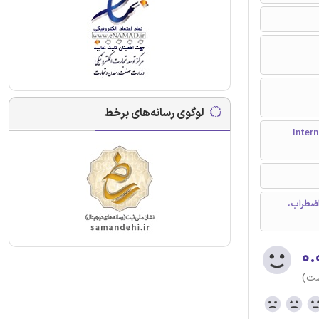
لوگوی رسانه‌های برخط
International 
اضطراب،
۰.
ست)