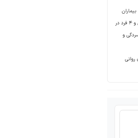
کنترل دارا بودند. بیماران
مبتلا به ام اس از نظر آماری به طور معنی داری میزان بالاتری از افزاش بالینی در نمره ASRS داشتند. در اینجا 26 بیمارمبتلا به ام اس و 4 فرد در
 با نمرات اجزای ذهنی و جسمی SF36 و نمرات افسردگی و
ری روانی