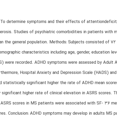
 To determine symptoms and their effects of attentiondeficit/
lerosis. Studies of psychiatric comorbidities in patients with 
an the general population. Methods: Subjects consisted of 72 
emographic characteristics including age, gender, education l
S) were recorded. ADHD symptoms were assessed by Adult Att
rthermore, Hospital Anxiety and Depression Scale (HADS) and
d statistically significant higher the rate of ADHD mean scor
ly significant higher rate of clinical elevation in ASRS score
ASRS scores in MS patients were associated with SF- 36 men
res. Conclusion: ADHD symptoms may develop in adults MS pati