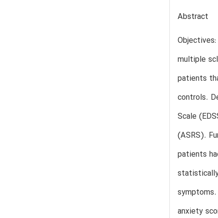
Abstract
Objectives:
multiple sc
patients th
controls. D
Scale (EDS
(ASRS). Fu
patients ha
statistical
symptoms. 
anxiety sco