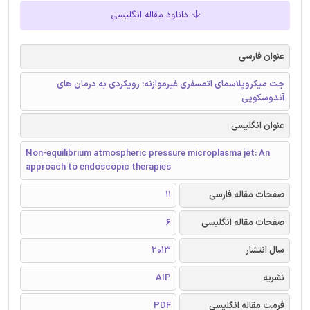
دانلود مقاله انگلیسی
عنوان فارسی
جت میکروپلاسمای اتمسفری غیرموازنه: رویکردی به درمان های
آندوسکوپی
عنوان انگلیسی
Non-equilibrium atmospheric pressure microplasma jet: An
approach to endoscopic therapies
صفحات مقاله فارسی
11
صفحات مقاله انگلیسی
6
سال انتشار
2013
نشریه
AIP
فرمت مقاله انگلیسی
PDF