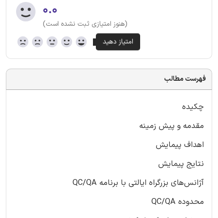
۰.۰
(هنوز امتیازی ثبت نشده است)
فهرست مطالب
چکیده
مقدمه و پیش زمینه
اهداف پیمایش
نتایج پیمایش
آژانس‌های بزرگراه ایالتی با برنامه QC/QA
محدوده QC/QA