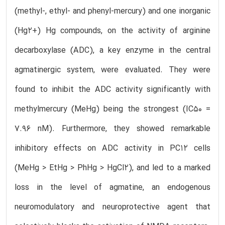
(methyl-, ethyl- and phenyl-mercury) and one inorganic
(Hg2+) Hg compounds, on the activity of arginine
decarboxylase (ADC), a key enzyme in the central
agmatinergic system, were evaluated. They were
found to inhibit the ADC activity significantly with
methylmercury (MeHg) being the strongest (IC50 =
7.96 nM). Furthermore, they showed remarkable
inhibitory effects on ADC activity in PC12 cells
(MeHg > EtHg > PhHg > HgCl2), and led to a marked
loss in the level of agmatine, an endogenous
neuromodulatory and neuroprotective agent that