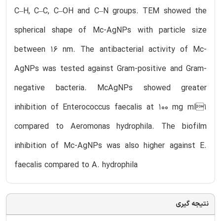
C–H, C–C, C–OH and C–N groups. TEM showed the
spherical shape of Mc-AgNPs with particle size
between 16 nm. The antibacterial activity of Mc-
AgNPs was tested against Gram-positive and Gram-
negative bacteria. McAgNPs showed greater
inhibition of Enterococcus faecalis at 100 mg ml1
compared to Aeromonas hydrophila. The biofilm
inhibition of Mc-AgNPs was also higher against E.
faecalis compared to A. hydrophila
نتیجه گیری