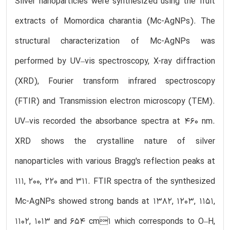
Silver nanoparticles were synthesized using the fruit
extracts of Momordica charantia (Mc-AgNPs). The
structural characterization of Mc-AgNPs was
performed by UV–vis spectroscopy, X-ray diffraction
(XRD), Fourier transform infrared spectroscopy
(FTIR) and Transmission electron microscopy (TEM).
UV–vis recorded the absorbance spectra at 460 nm.
XRD shows the crystalline nature of silver
nanoparticles with various Bragg's reflection peaks at
111, 200, 220 and 311. FTIR spectra of the synthesized
Mc-AgNPs showed strong bands at 1382, 1203, 1151,
1102, 1013 and 654 cm1 which corresponds to O–H,