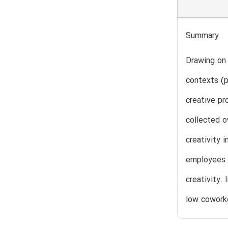
Summary
Drawing on 
contexts (p
creative pr
collected o
creativity i
employees w
creativity.
low coworke