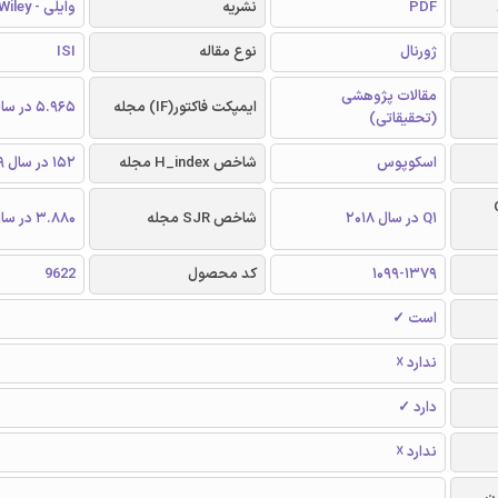
PDF
نشریه
وایلی - Wiley
ژورنال
نوع مقاله
ISI
مقالات پژوهشی
ایمپکت فاکتور(IF) مجله
5.965 در سال 2018
(تحقیقاتی)
اسکوپوس
شاخص H_index مجله
152 در سال 2019
Q
Q1 در سال 2018
شاخص SJR مجله
3.880 در سال 2019
1099-1379
کد محصول
9622
است ✓
ندارد ☓
دارد ✓
ندارد ☓
ن