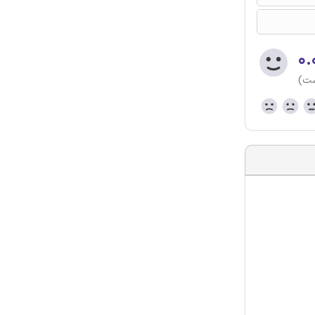
۰.
ست)