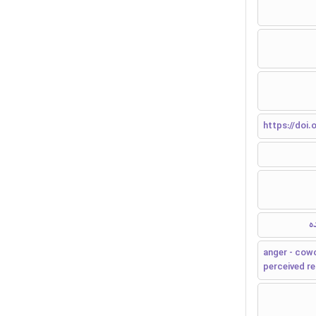
https://doi.
ه
anger - cowo
perceived re