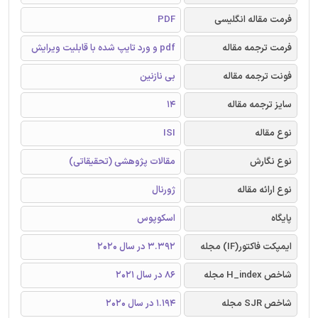
فرمت مقاله انگلیسی
PDF
فرمت ترجمه مقاله
pdf و ورد تایپ شده با قابلیت ویرایش
فونت ترجمه مقاله
بی نازنین
سایز ترجمه مقاله
14
نوع مقاله
ISI
نوع نگارش
مقالات پژوهشی (تحقیقاتی)
نوع ارائه مقاله
ژورنال
پایگاه
اسکوپوس
ایمپکت فاکتور(IF) مجله
3.392 در سال 2020
شاخص H_index مجله
86 در سال 2021
شاخص SJR مجله
1.194 در سال 2020