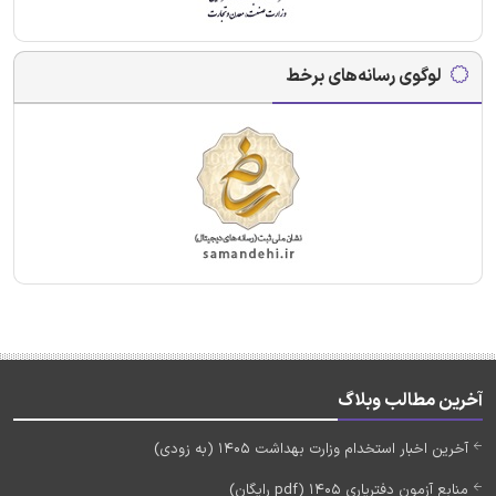
لوگوی رسانه‌های برخط
آخرین مطالب وبلاگ
آخرین اخبار استخدام وزارت بهداشت 1405 (به زودی)
منابع آزمون دفتریاری 1405 (pdf رایگان)