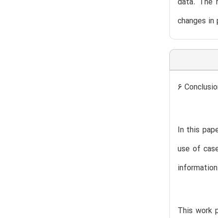
data. The r
changes in 
6 Conclusio
In this pap
use of cas
information
This work p