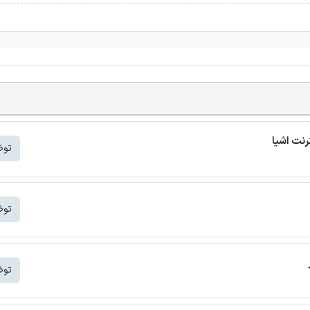
توض
توض
توض